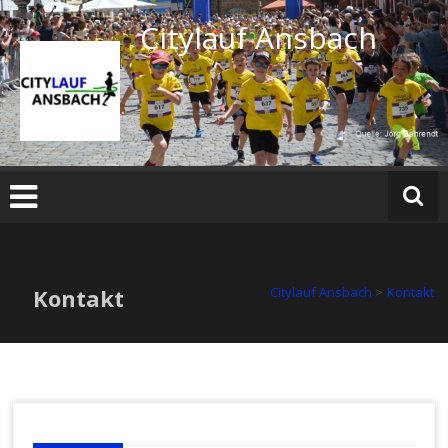
Zum
Citylauf Ansbach
Inhalt
springen
Kontakt
Citylauf Ansbach
>
Kontakt