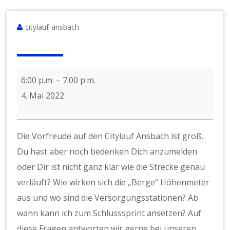
citylauf-ansbach
Testlauf
6:00 p.m.
–
7:00 p.m.
10k
4. Mai 2022
-
Lauftempo
Die Vorfreude auf den Citylauf Ansbach ist groß.
ca.
Du hast aber noch bedenken Dich anzumelden
5:00
oder Dir ist nicht ganz klar wie die Strecke genau
min/km
verläuft? Wie wirken sich die „Berge“ Höhenmeter
oder
aus und wo sind die Versorgungsstationen? Ab
5:30
wann kann ich zum Schlusssprint ansetzen? Auf
min/km
diese Fragen antworten wir gerne bei unseren