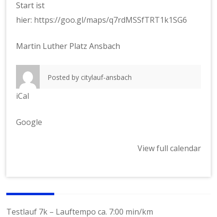
Start ist
hier:
https://goo.gl/maps/q7rdMSSfTRT1k1SG6
Martin Luther Platz Ansbach
Posted by
citylauf-ansbach
iCal
Google
View full calendar
Beitragsnavigation
Testlauf 7k – Lauftempo ca. 7:00 min/km